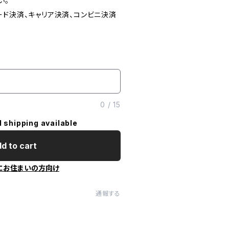
い。
ード決済、キャリア決済、コンビニ決済
0
/
15
l shipping available
d to cart
にお住まいの方向け
通報する