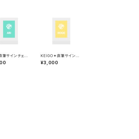
✦直筆サインチェキ/
KEIGO✦直筆サインチ
入り
ェキ/お名前入り
000
¥3,000