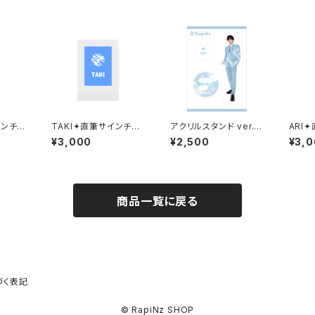
インチェ
TAKI✦直筆サインチェ
アクリルスタンド ver.2
ARI
キ/お名前入り
/ ARI
お名前
¥3,000
¥2,500
¥3,
商品一覧に戻る
づく表記
© RapiNz SHOP